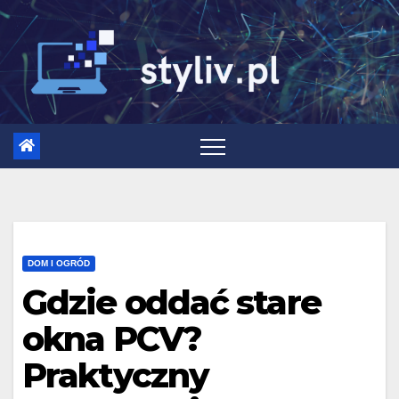
Skip
to
content
DOM I OGRÓD
Gdzie oddać stare
okna PCV?
Praktyczny