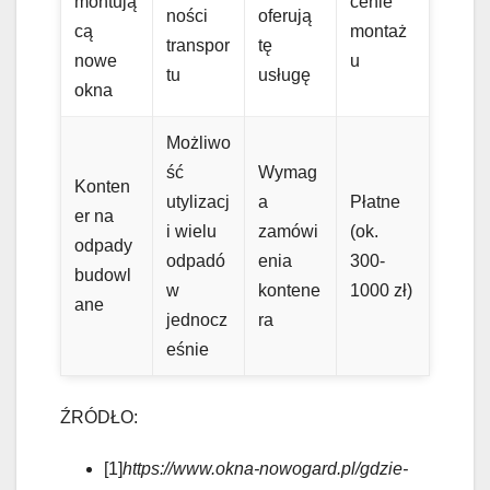
montują
cenie
ności
oferują
cą
montaż
transpor
tę
nowe
u
tu
usługę
okna
Możliwo
ść
Wymag
Konten
utylizacj
a
Płatne
er na
i wielu
zamówi
(ok.
odpady
odpadó
enia
300-
budowl
w
kontene
1000 zł)
ane
jednocz
ra
eśnie
ŹRÓDŁO:
[1]
https://www.okna-nowogard.pl/gdzie-