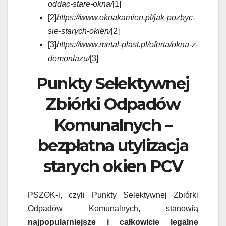
oddac-stare-okna/
[1]
[2]
https://www.oknakamien.pl/jak-pozbyc-
sie-starych-okien/
[2]
[3]
https://www.metal-plast.pl/oferta/okna-z-
demontazu/
[3]
Punkty Selektywnej
Zbiórki Odpadów
Komunalnych –
bezpłatna utylizacja
starych okien PCV
PSZOK-i, czyli Punkty Selektywnej Zbiórki
Odpadów Komunalnych, stanowią
najpopularniejsze i całkowicie legalne