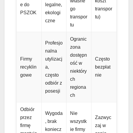
własne
koszt
e do
legalne,
go
transpor
PSZOK
ekologi
transpor
tu)
czne
tu
Ogranic
Profesjo
zona
nalna
dostępn
Firmy
utylizacj
Często
ość w
recyklin
a,
bezpłat
niektóry
gowe
często
nie
ch
odbiór z
regiona
posesji
ch
Odbiór
Wygoda
Nie
przez
Zazwyc
, brak
wszystk
firmę
zaj w
koniecz
ie firmy