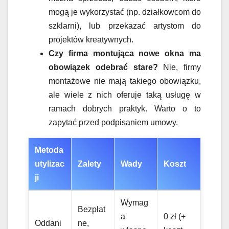
mogą je wykorzystać (np. działkowcom do
szklarni), lub przekazać artystom do
projektów kreatywnych.
Czy firma montująca nowe okna ma
obowiązek odebrać stare?
Nie, firmy
montażowe nie mają takiego obowiązku,
ale wiele z nich oferuje taką usługę w
ramach dobrych praktyk. Warto o to
zapytać przed podpisaniem umowy.
Metoda
utylizac
Zalety
Wady
Koszt
ji
Wymag
Bezpłat
a
0 zł (+
Oddani
ne,