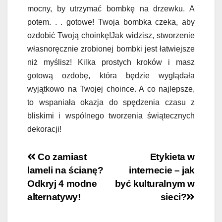
mocny, by utrzymać bombkę na drzewku. A
potem. . . gotowe! Twoja bombka czeka, aby
ozdobić Twoją choinkę!Jak widzisz, stworzenie
własnoręcznie zrobionej bombki jest łatwiejsze
niż myślisz! Kilka prostych kroków i masz
gotową ozdobę, która będzie wyglądała
wyjątkowo na Twojej choince. A co najlepsze,
to wspaniała okazja do spędzenia czasu z
bliskimi i wspólnego tworzenia świątecznych
dekoracji!
Nawigacja
Co zamiast
Etykieta w
lameli na ścianę?
internecie – jak
wpisu
Odkryj 4 modne
być kulturalnym w
alternatywy!
sieci?