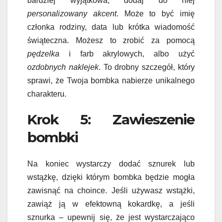
bardziej wyjątkowa, dodaj do niej
personalizowany akcent
. Może to być imię
członka rodziny, data lub krótka wiadomość
świąteczna. Możesz to zrobić za pomocą
pędzelka
i farb akrylowych, albo użyć
ozdobnych naklejek
. To drobny szczegół, który
sprawi, że Twoja bombka nabierze unikalnego
charakteru.
Krok 5: Zawieszenie
bombki
Na koniec wystarczy dodać sznurek lub
wstążkę, dzięki którym bombka będzie mogła
zawisnąć na choince. Jeśli używasz wstążki,
zawiąż ją w efektowną kokardkę, a jeśli
sznurka – upewnij się, że jest wystarczająco