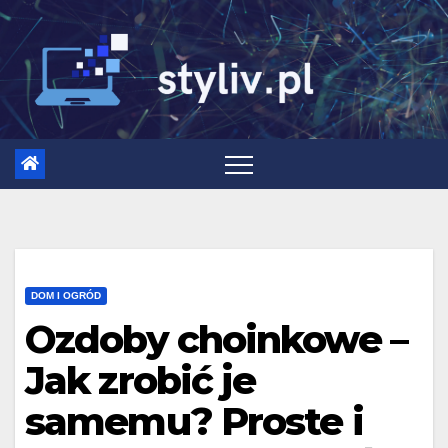
Skip
to
content
DOM I OGRÓD
Ozdoby choinkowe –
Jak zrobić je
samemu? Proste i