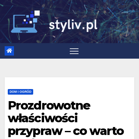
Skip
to
content
DOM I OGRÓD
Prozdrowotne
właściwości
przypraw – co warto