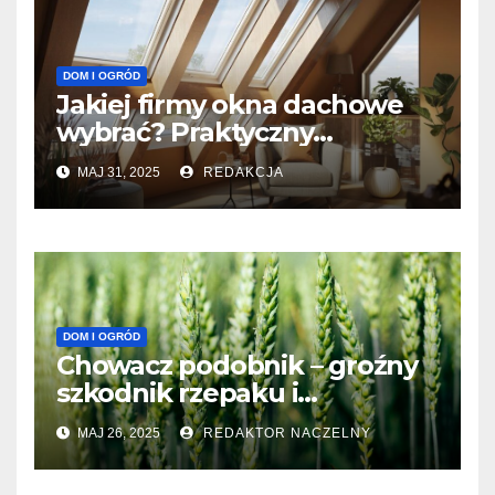
DOM I OGRÓD
Jakiej firmy okna dachowe
wybrać? Praktyczny
przewodnik 2025
MAJ 31, 2025
REDAKCJA
DOM I OGRÓD
Chowacz podobnik – groźny
szkodnik rzepaku i
skuteczne metody jego
MAJ 26, 2025
REDAKTOR NACZELNY
zwalczania