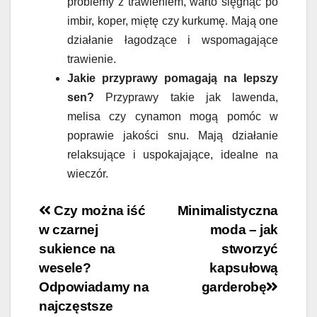
problemy z trawieniem, warto sięgnąć po
imbir, koper, miętę czy kurkumę. Mają one
działanie łagodzące i wspomagające
trawienie.
Jakie przyprawy pomagają na lepszy
sen?
Przyprawy takie jak lawenda,
melisa czy cynamon mogą pomóc w
poprawie jakości snu. Mają działanie
relaksujące i uspokajające, idealne na
wieczór.
Nawigacja
Czy można iść
Minimalistyczna
w czarnej
moda – jak
wpisu
sukience na
stworzyć
wesele?
kapsułową
Odpowiadamy na
garderobę
najczęstsze