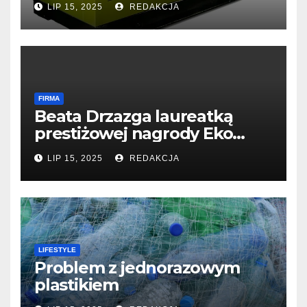
LIP 15, 2025
REDAKCJA
FIRMA
Beata Drzazga laureatką
prestiżowej nagrody Eko
Filary 2024
LIP 15, 2025
REDAKCJA
LIFESTYLE
Problem z jednorazowym
plastikiem