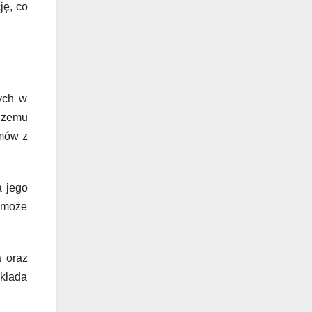
ję, co
wych w
 czemu
emów z
a jego
, może
a oraz
ekłada