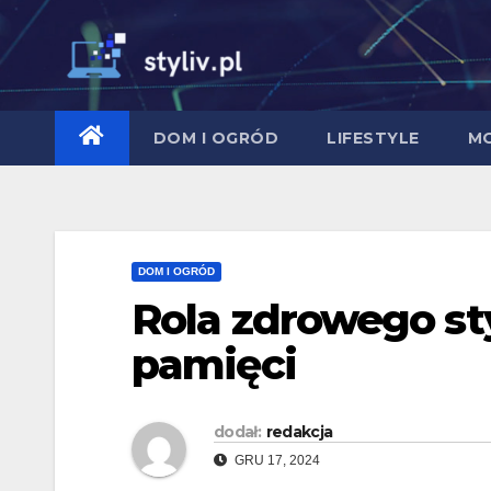
Skip
to
content
DOM I OGRÓD
LIFESTYLE
M
DOM I OGRÓD
Rola zdrowego st
pamięci
dodał:
redakcja
GRU 17, 2024