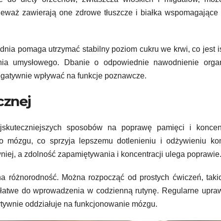
eważ zawierają one zdrowe tłuszcze i białka wspomagające 
nia pomaga utrzymać stabilny poziom cukru we krwi, co jest i
zenia umysłowego. Dbanie o odpowiednie nawodnienie orga
egatywnie wpływać na funkcje poznawcze.
cznej
skuteczniejszych sposobów na poprawę pamięci i koncentr
do mózgu, co sprzyja lepszemu dotlenieniu i odżywieniu ko
iej, a zdolność zapamiętywania i koncentracji ulega poprawie
na różnorodność. Można rozpocząć od prostych ćwiczeń, taki
są łatwe do wprowadzenia w codzienną rutynę. Regularne upra
ytywnie oddziałuje na funkcjonowanie mózgu.