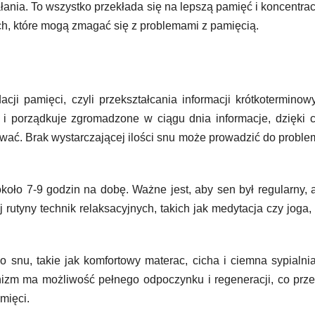
łania. To wszystko przekłada się na lepszą pamięć i koncentrac
ch, które mogą zmagać się z problemami z pamięcią.
cji pamięci, czyli przekształcania informacji krótkotermino
 i porządkuje zgromadzone w ciągu dnia informacje, dzięki
tywać. Brak wystarczającej ilości snu może prowadzić do probl
koło 7-9 godzin na dobę. Ważne jest, aby sen był regularny, 
rutyny technik relaksacyjnych, takich jak medytacja czy joga
 snu, takie jak komfortowy materac, cicha i ciemna sypialni
izm ma możliwość pełnego odpoczynku i regeneracji, co prz
mięci.