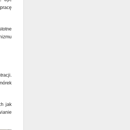
pracę
stotne
nizmu
acji.
mórek
.
ch jak
wianie