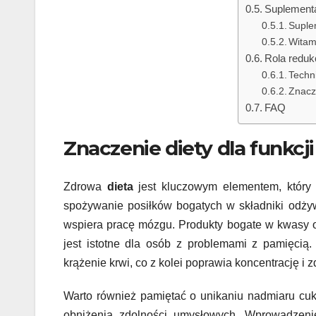
Suplementa
Suple
Witam
Rola reduk
Techni
Znacz
FAQ
Znaczenie diety dla funkc
Zdrowa
dieta
jest kluczowym elementem, który
spożywanie posiłków bogatych w składniki odżyw
wspiera pracę mózgu. Produkty bogate w kwasy o
jest istotne dla osób z problemami z pamięcią.
krążenie krwi, co z kolei poprawia koncentrację i
Warto również pamiętać o unikaniu nadmiaru cuk
obniżenia zdolności umysłowych. Wprowadzeni