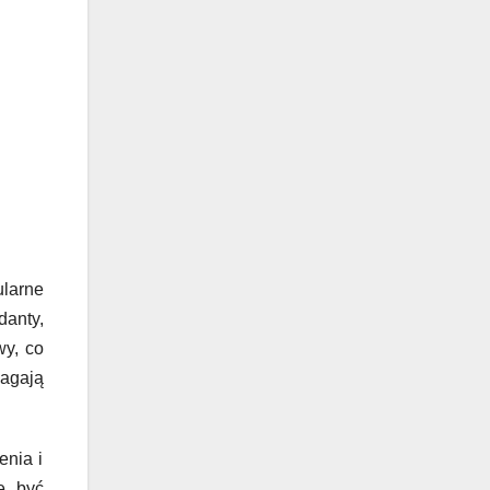
larne
danty,
wy, co
magają
enia i
e być