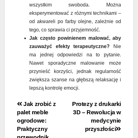
wszystkim swoboda. Można
eksperymentować z różnymi technikami –
od akwareli po farby olejne, zależnie od
tego, co sprawia ci przyjemność.
Jak często powinienem malować, aby
zauważyć efekty terapeutyczne?
Nie
ma jednej odpowiedzi na to pytanie.
Nawet sporadyczne malowanie może
przynieść korzyści, jednak regularność
zwiększa szanse na głębszą relaksację i
lepszą kontrolę emocji.
Nawigacja
Jak zrobić z
Protezy z drukarki
palet meble
3D – Rewolucja w
wpisu
ogrodowe:
medycynie
Praktyczny
przyszłości
przewodnik