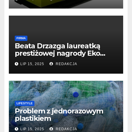
FIRMA
Beata Drzazga laureatką
prestiżowej nagrody Eko
Filary 2024
LIP 15, 2025
REDAKCJA
LIFESTYLE
Problem z jednorazowym
plastikiem
LIP 15, 2025
REDAKCJA