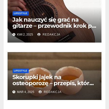
LIFESTYLE
Jak nauczyć się grać na
gitarze – przewodnik krok po
kroku dla początkujących
KWI 2, 2025
REDAKCJA
LIFESTYLE
Skorupki jajek na
osteoporozę – przepis, który
warto znać!
MAR 4, 2025
REDAKCJA