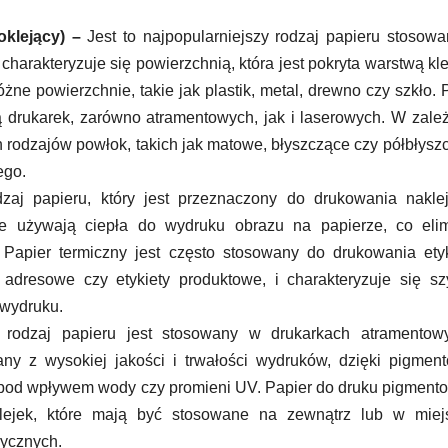
klejący) –
Jest to najpopularniejszy rodzaj papieru stosow
harakteryzuje się powierzchnią, która jest pokryta warstwą kle
żne powierzchnie, takie jak plastik, metal, drewno czy szkło. 
ą drukarek, zarówno atramentowych, jak i laserowych. W zale
 rodzajów powłok, takich jak matowe, błyszczące czy półbłysz
ego.
zaj papieru, który jest przeznaczony do drukowania nakle
zne używają ciepła do wydruku obrazu na papierze, co elim
 Papier termiczny jest często stosowany do drukowania ety
y adresowe czy etykiety produktowe, i charakteryzuje się s
 wydruku.
rodzaj papieru jest stosowany w drukarkach atramentow
any z wysokiej jakości i trwałości wydruków, dzięki pigme
ną pod wpływem wody czy promieni UV. Papier do druku pigmen
ejek, które mają być stosowane na zewnątrz lub w miej
rycznych.