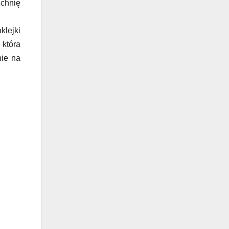
chnię
klejki
która
nie na