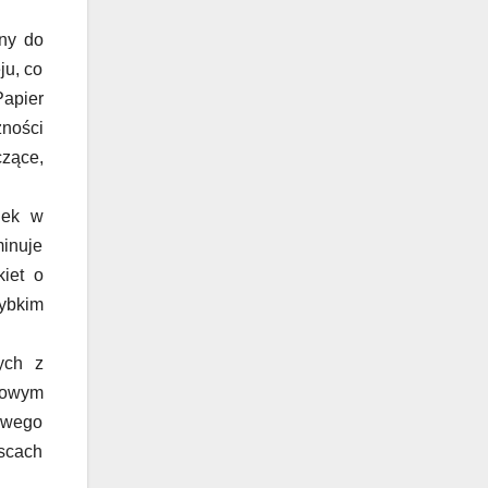
any do
ju, co
Papier
żności
czące,
jek w
inuje
kiet o
zybkim
ych z
ntowym
towego
scach