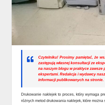
Czytelniku!
Prosimy pamiętać, że wsz
zastępują własnej konsultacji ze eksp
na naszym blogu w praktyce zawsze 
ekspertami. Redakcja i wydawcy nasz
informacji publikowanych na stronie.
Drukowanie naklejek to proces, który wymaga prec
różnych metod drukowania naklejek, które można s