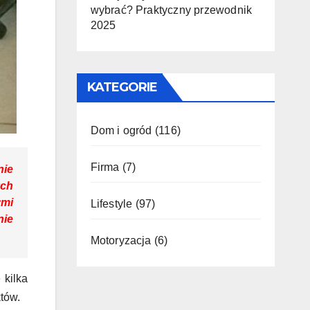
wybrać? Praktyczny przewodnik
2025
KATEGORIE
Dom i ogród
(116)
Firma
(7)
nie
ych
ymi
Lifestyle
(97)
nie
Motoryzacja
(6)
 kilka
tów.