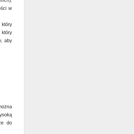
inch).
ości w
 który
 który
y, aby
można
ysoką
ze do