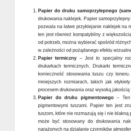
Papier do druku samoprzylepnego (samo
drukowania naklejek. Papier samoprzylepny c
pozwala na łatwe przyklejanie naklejek na ró
ten jest również kompatybilny z większości
od potrzeb, można wybierać spośród różnych
w zależności od pożądanego efektu wizualn
Papier termiczny
– Jest to specjalny rod
drukarkach termicznych. Drukarki termic
konieczność stosowania tuszu czy toneru.
mniejszych rozmiarach, takich jak etykiet
procesem drukowania oraz wysoką jakością
Papier do druku pigmentowego
– Ten 
pigmentowymi tuszami. Papier ten jest zn
tuszom, które nie rozmazują się i nie blak
może być stosowany do drukowania nakl
narażonych na działanie czynników atmosfe