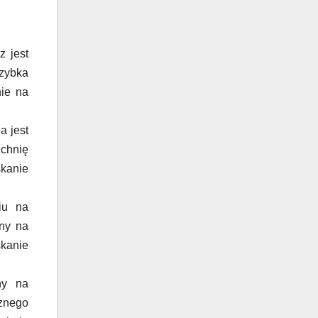
z jest
szybka
nie na
a jest
zchnię
skanie
iu na
any na
skanie
ny na
cznego