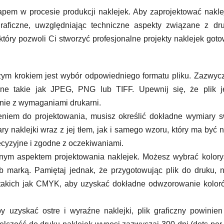
apem w procesie produkcji naklejek. Aby zaprojektować nakle
graficzne, uwzględniając techniczne aspekty związane z dr
óry pozwoli Ci stworzyć profesjonalne projekty naklejek got
zym krokiem jest wybór odpowiedniego formatu pliku. Zazwyc
czne takie jak JPEG, PNG lub TIFF. Upewnij się, że plik 
dnie z wymaganiami drukarni.
eniem do projektowania, musisz określić dokładne wymiary 
 naklejki wraz z jej tłem, jak i samego wzoru, który ma być n
ecyzyjne i zgodne z oczekiwaniami.
nym aspektem projektowania naklejek. Możesz wybrać kolory
 marką. Pamiętaj jednak, że przygotowując plik do druku, 
 takich jak CMYK, aby uzyskać dokładne odwzorowanie kolo
 uzyskać ostre i wyraźne naklejki, plik graficzny powinie