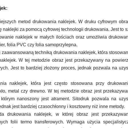
jek:
iejszych metod drukowania naklejek. W druku cyfrowym obra
naklejki za pomocą cyfrowej technologii drukowania. Jest to 
owanie naklejek w małych ilościach oraz umożliwia drukowa
ier, folia PVC czy folia samoprzylepna.
ej zaawansowaną techniką drukowania naklejek, która stosowan
naklejek. W tej metodzie obraz jest przekazywany na powier
ych. Jest to bardziej złożony proces, jednak pozwala na uzy
nia naklejek, która jest często stosowana przy drukowan
zkło, metal czy drewno. W tej metodzie obraz jest przekazyw
 którym nanoszony jest atrament. Sitodruk pozwala na uzy
jednak jest bardziej czasochłonny i kosztowny niż inne metody.
a drukowania naklejek, w której obraz jest przekazywa
ych folii termo transferowych. Wymaga użycia specjalisty