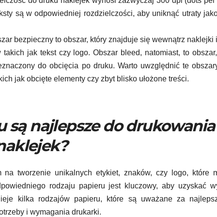
lczość do druku naklejek wynosi zazwyczaj 300 dpi (dots per 
eksty są w odpowiedniej rozdzielczości, aby uniknąć utraty jak
ar bezpieczny to obszar, który znajduje się wewnątrz naklejki i
akich jak tekst czy logo. Obszar bleed, natomiast, to obszar,
rzeznaczony do obcięcia po druku. Warto uwzględnić te obszar
ch jak obcięte elementy czy zbyt blisko ułożone treści.
ru są najlepsze do drukowania
naklejek?
na tworzenie unikalnych etykiet, znaków, czy logo, które 
powiedniego rodzaju papieru jest kluczowy, aby uzyskać w
nieje kilka rodzajów papieru, które są uważane za najleps
otrzeby i wymagania drukarki.