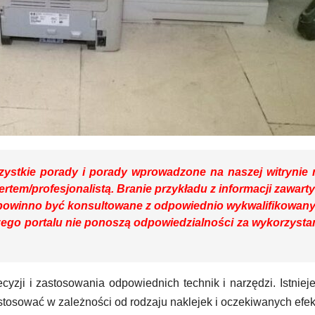
ystkie porady i porady wprowadzone na naszej witrynie 
ertem/profesjonalistą. Branie przykładu z informacji zawart
powinno być konsultowane z odpowiednio wykwalifikowan
ego portalu nie ponoszą odpowiedzialności za wykorzysta
yzji i zastosowania odpowiednich technik i narzędzi. Istnieje
tosować w zależności od rodzaju naklejek i oczekiwanych efek