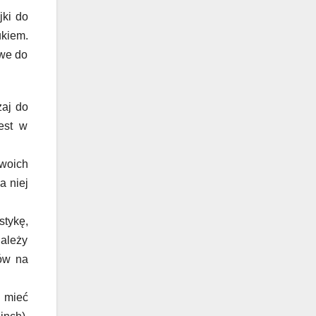
jki do
ukiem.
owe do
zaj do
jest w
swoich
a niej
stykę,
należy
rów na
n mieć