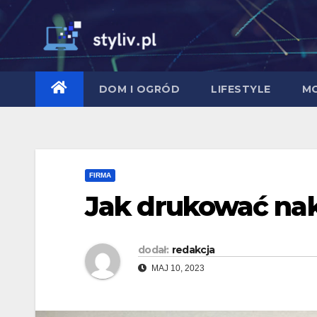
Skip
to
content
DOM I OGRÓD
LIFESTYLE
M
FIRMA
Jak drukować nak
dodał:
redakcja
MAJ 10, 2023