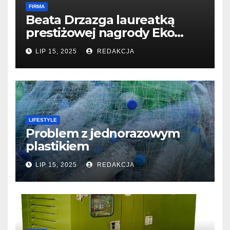
FIRMA
Beata Drzazga laureatką
prestiżowej nagrody Eko
Filary 2024
LIP 15, 2025
REDAKCJA
LIFESTYLE
Problem z jednorazowym
plastikiem
LIP 15, 2025
REDAKCJA