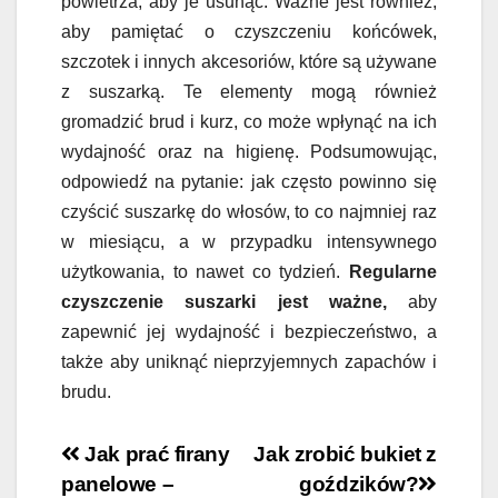
powietrza, aby je usunąć. Ważne jest również,
aby pamiętać o czyszczeniu końcówek,
szczotek i innych akcesoriów, które są używane
z suszarką. Te elementy mogą również
gromadzić brud i kurz, co może wpłynąć na ich
wydajność oraz na higienę. Podsumowując,
odpowiedź na pytanie: jak często powinno się
czyścić suszarkę do włosów, to co najmniej raz
w miesiącu, a w przypadku intensywnego
użytkowania, to nawet co tydzień.
Regularne
czyszczenie suszarki jest ważne,
aby
zapewnić jej wydajność i bezpieczeństwo, a
także aby uniknąć nieprzyjemnych zapachów i
brudu.
Nawigacja
Jak prać firany
Jak zrobić bukiet z
panelowe –
goździków?