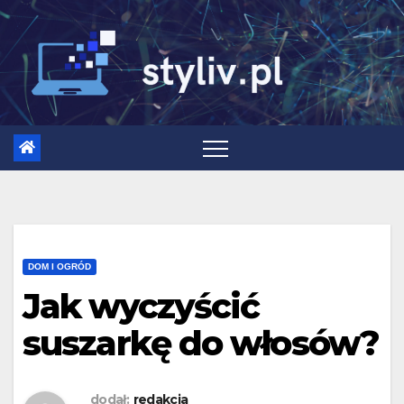
Skip
to
content
DOM I OGRÓD
Jak wyczyścić
suszarkę do włosów?
dodał:
redakcja