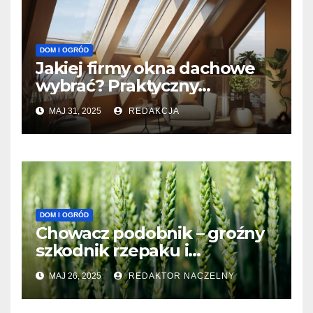
DOM I OGRÓD
Jakiej firmy okna dachowe
wybrać? Praktyczny
przewodnik 2025
MAJ 31, 2025
REDAKCJA
DOM I OGRÓD
Chowacz podobnik – groźny
szkodnik rzepaku i
skuteczne metody jego
MAJ 26, 2025
REDAKTOR NACZELNY
zwalczania