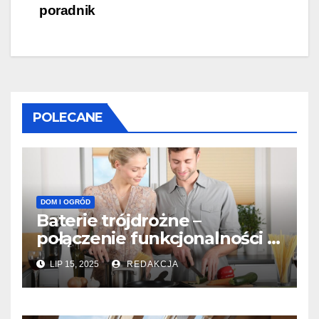
wpisu
poradnik
POLECANE
DOM I OGRÓD
Baterie trójdrożne –
połączenie funkcjonalności i
stylu w Twojej kuchni
LIP 15, 2025
REDAKCJA