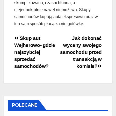
skomplikowana, czasochłonna, a
niejednokrotnie nawet niemożliwa. Skupy
samochodów kupują auta ekspresowo oraz w
ten sam sposób płacą za nie gotówkę.
Nawigacja
Skup aut
Jak dokonać
Wejherowo- gdzie
wyceny swojego
wpisu
najszybciej
samochodu przed
sprzedać
transakcją w
samochodów?
komisie?
POLECANE