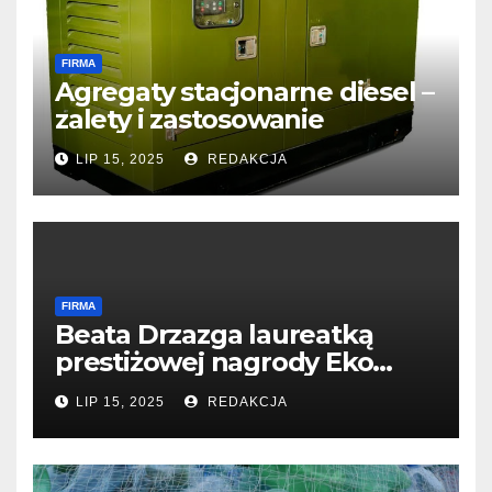
FIRMA
Agregaty stacjonarne diesel –
zalety i zastosowanie
LIP 15, 2025
REDAKCJA
FIRMA
Beata Drzazga laureatką
prestiżowej nagrody Eko
Filary 2024
LIP 15, 2025
REDAKCJA