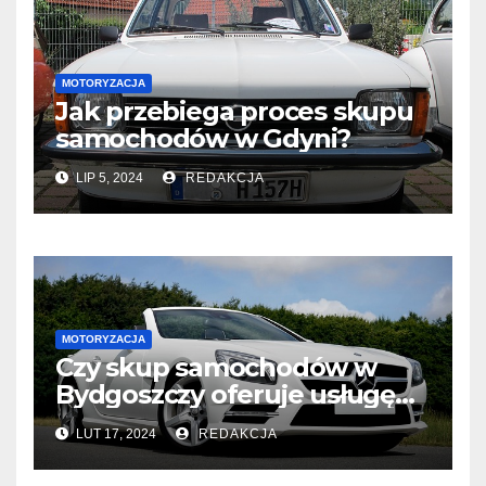
MOTORYZACJA
Jak przebiega proces skupu
samochodów w Gdyni?
LIP 5, 2024
REDAKCJA
MOTORYZACJA
Czy skup samochodów w
Bydgoszczy oferuje usługę
odbioru pojazdów?
LUT 17, 2024
REDAKCJA