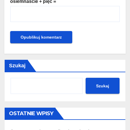
osiemnaście + pięć =
Szukaj
Szukaj
OSTATNIE WPISY