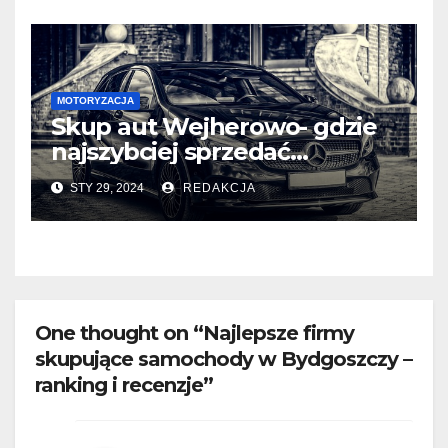
MOTORYZACJA
Skup aut Wejherowo- gdzie
najszybciej sprzedać
samochodów?
STY 29, 2024
REDAKCJA
One thought on “Najlepsze firmy
skupujące samochody w Bydgoszczy –
ranking i recenzje”