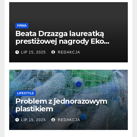
FIRMA
Beata Drzazga laureatką
prestiżowej nagrody Eko
Filary 2024
LIP 15, 2025
REDAKCJA
LIFESTYLE
Problem z jednorazowym
plastikiem
LIP 15, 2025
REDAKCJA