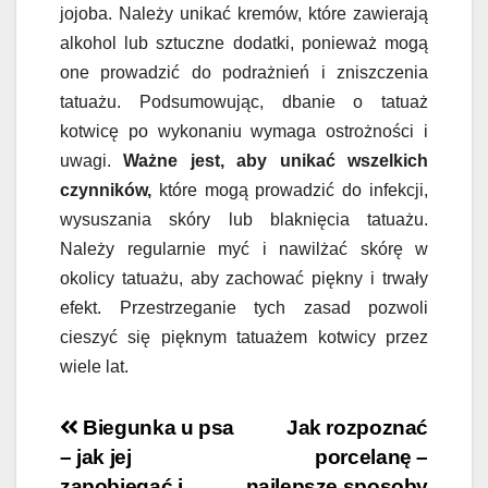
jojoba. Należy unikać kremów, które zawierają
alkohol lub sztuczne dodatki, ponieważ mogą
one prowadzić do podrażnień i zniszczenia
tatuażu. Podsumowując, dbanie o tatuaż
kotwicę po wykonaniu wymaga ostrożności i
uwagi.
Ważne jest, aby unikać wszelkich
czynników,
które mogą prowadzić do infekcji,
wysuszania skóry lub blaknięcia tatuażu.
Należy regularnie myć i nawilżać skórę w
okolicy tatuażu, aby zachować piękny i trwały
efekt. Przestrzeganie tych zasad pozwoli
cieszyć się pięknym tatuażem kotwicy przez
wiele lat.
Nawigacja
Biegunka u psa
Jak rozpoznać
– jak jej
porcelanę –
wpisu
zapobiegać i
najlepsze sposoby