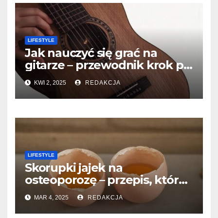
LIFESTYLE
Jak nauczyć się grać na
gitarze – przewodnik krok po
kroku dla początkujących
KWI 2, 2025
REDAKCJA
LIFESTYLE
Skorupki jajek na
osteoporozę – przepis, który
warto znać!
MAR 4, 2025
REDAKCJA