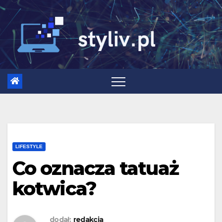
Skip
to
content
LIFESTYLE
Co oznacza tatuaż
kotwica?
dodał:
redakcja