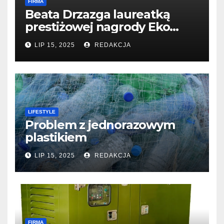
FIRMA
Beata Drzazga laureatką
prestiżowej nagrody Eko
Filary 2024
LIP 15, 2025
REDAKCJA
LIFESTYLE
Problem z jednorazowym
plastikiem
LIP 15, 2025
REDAKCJA
FIRMA