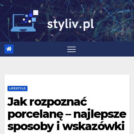
Skip
to
content
LIFESTYLE
Jak rozpoznać
porcelanę – najlepsze
sposoby i wskazówki