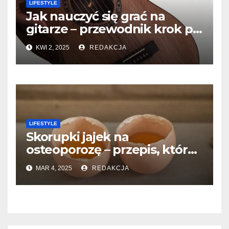
LIFESTYLE
Jak nauczyć się grać na
gitarze – przewodnik krok po
kroku dla początkujących
KWI 2, 2025
REDAKCJA
LIFESTYLE
Skorupki jajek na
osteoporozę – przepis, który
warto znać!
MAR 4, 2025
REDAKCJA