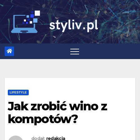
Skip
to
content
LIFESTYLE
Jak zrobić wino z
kompotów?
dodał:
redakcja