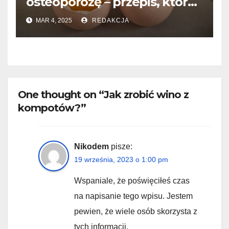
osteoporozę – przepis, który
warto znać!
MAR 4, 2025
REDAKCJA
One thought on “Jak zrobić wino z
kompotów?”
Nikodem
pisze:
19 września, 2023 o 1:00 pm
Wspaniale, że poświęciłeś czas
na napisanie tego wpisu. Jestem
pewien, że wiele osób skorzysta z
tych informacji.