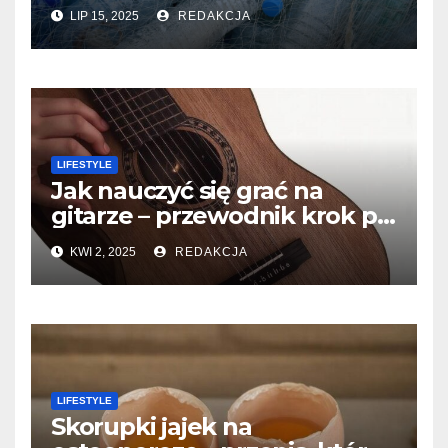
LIP 15, 2025
REDAKCJA
LIFESTYLE
Jak nauczyć się grać na
gitarze – przewodnik krok po
kroku dla początkujących
KWI 2, 2025
REDAKCJA
LIFESTYLE
Skorupki jajek na