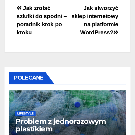
Nawigacja
Jak zrobić
Jak stworzyć
szlufki do spodni –
sklep internetowy
wpisu
poradnik krok po
na platformie
kroku
WordPress?
POLECANE
LIFESTYLE
Problem z jednorazowym
plastikiem